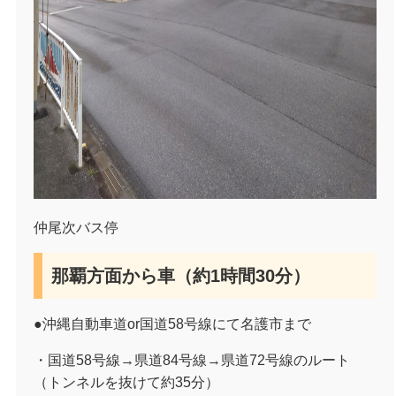
仲尾次バス停
那覇方面から車（約
1
時間
30
分）
●沖縄自動車道
or
国道
58
号線にて名護市まで
・国道
58
号線→県道
84
号線→県道
72
号線のルート
（トンネルを抜けて約
35
分）