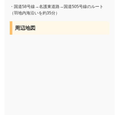
・国道
58
号線→名護東道路→国道
505
号線のルート
（羽地内海沿いを約
35
分）
周辺地図