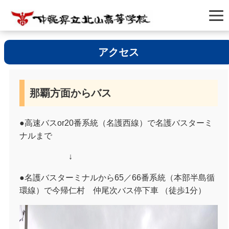
アクセス
那覇方面からバス
●高速バス
or20
番系統（名護西線）
で名護バスターミ
ナルまで
↓
●名護バスターミナルから
65
／
66
番系統（本部半島循
環線）
で今帰仁村 仲尾次バス停下車
（徒歩
1
分）