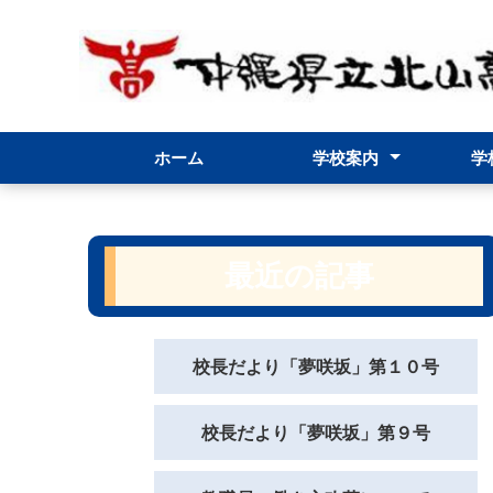
ホーム
学校案内
学
校長室より
校長だより
校章・校訓・校歌
北山高校スクールポリシー
グランドデザイン
学校要覧
職員必携（内規）
年間学習指導計画
学校評価
学校評議員
フォトアルバム
アクセス
行事
最近の記事
校長だより「夢咲坂」第１０号
校長だより「夢咲坂」第９号