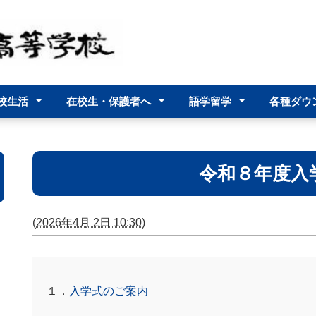
校生活
在校生・保護者へ
語学留学
各種ダウ
予定表
進路指導部より
生活指導部より
保健室より
事務部より
いじめ防止基本方針
部活動等のあり方について
台風接近時の登校について
連休の過ごし方について
スクリレ利用方法について
勤務時間外の電話対応
ミルトン高校
各種証
令和８年度入
(
2026年4月 2日 10:30
)
１．
入学式のご案内