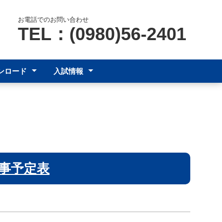
お電話でのお問い合わせ
TEL：(0980)56-2401
ンロード
入試情報
明書発行
中学校の先生へ
受検生へ
事予定表