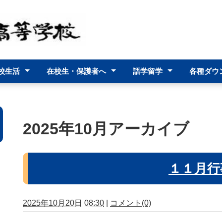
校生活
在校生・保護者へ
語学留学
各種ダウ
予定表
進路指導部より
生活指導部より
保健室より
事務部より
いじめ防止基本方針
部活動等のあり方について
台風接近時の登校について
連休の過ごし方について
スクリレ利用方法について
勤務時間外の電話対応
ミルトン高校
各種証
2025年10月アーカイブ
１１月行
2025年10月20日 08:30
|
コメント(0)