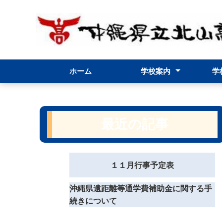
ホーム
学校案内
学
校長室より
校長だより
校章・校訓・校歌
北山高校スクールポリシー
グランドデザイン
学校要覧
職員必携（内規）
年間学習指導計画
学校評価
学校評議員
フォトアルバム
アクセス
行事
最近の記事
１１月行事予定表
沖縄県遠距離等通学費補助金に関する手
続きについて